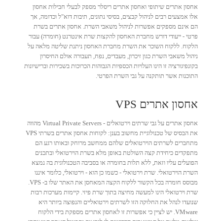
אחסון אתרים שיתופי ואחסון אתרים ריסלר מספק לבעלי חבילות אחסון
אלו אמצעים רבים לניהול קבצים, בסיסי נתונים, תיבות דוא"ל וכדומה, אך
הם אינם מספקים אפשרות לניהול משאבי השרת. אחסון אתרים בשרת
פרטי - ייעודי דורש מחברת האחסון להקצות שרת אינטרנט (חומרה) עבור
הלקוח. ללקוח השוכר את השרת מחברת האחסון ניתנת שליטה מלאה על
ניהול משאבי השרת כגון זיכרון, מעבדים, נפח, תעבורה אולם החיסרון
בקונפיגורציה זו הינו העלויות הכספיות הגבוהות הכרוכות בשכירות וברישיונות
התוכנות אשר תותקנה על גבי השרת הפרטי.
אחסון אתרים VPS
אחסון אתרים על גבי שרתים וירטואלים - Virtual Private Servers מהווה
את הבסיס של טכנולוגיית מחשוב בענן: לקוחות אחסון אתרים בשרתי VPS
מתחברים לשרתים הוירטואלים שלהם ממחשב מרוחק ובאותו רגע הם
מתפקדים כיחידת קצה השולטת באופן מלא בשרת הוירטואלי ובתכנים
הפועלים עליו וזאת, ללא תלות בחומרה או בסביבה הטכנולוגית בה נמצא
השרת הוירטואלי. שרת וירטואלי - כשמו כן הוא - וירטואלי, כלומר איננו
מבוסס חומרה בכל הקשור ללקוח הקצה המאחסן את האתר שלו ב- VPS.
שרת וירטואלי הינו למעשה מחיצה בתוך שרת פיזי. קיימות מערכות רבות
שנועדו לנהל את החלוקה הזו לשרתים וירטואליים והנפוצה ביותר היא
VMware. יש לציין כי אפשרות זו לאחסון אתרים מספקת בידי הלקוח