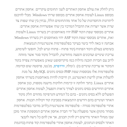
ניתן לחלק את עולם אחסון האתרים לשני תחומים עיקריים: אחסון אתרים
מבוסס Linux לעומת אחסון אתרים מבוסס שרתי Windows. מבלי להיכנס
ליתרונות והחסרונות של כל אחד מהתחומים הללו, נבחין בין שתי שפות צד
שרת אשר יוצרות את ההבדל המרכזי בין שתי אפשרויות אחסון אתרים:
אתרים מבוססי שפת הקוד PHP יהיו מאוחסנים רק בשרתי Linux ולעומת
זאת, אתרים מבוססי שפת הקוד ASP יהיו מאחוסנים רק בשרתי Windows.
אבחנה זו באה לידי ביטוי בעיקר בפלטפורמות אינטרנטיות הנמצאות
בשימוש בעולם הקוד הפתוח (קוד פתוח - פתוח ונגיש לכל, חופשי לשימוש,
עריכת שינויים ועדכונים והפצה מחודשת, להבדיל מקוד סגור אשר מזוהה
לרוב עם חברות תוכנה גדולות כמו מיקרוסופט שאינן מאפשרות צפייה בקוד
המקור או עריכת שינויים בו): ג'ומלה,
וורדפרס
, מג'נטו, פרסטה שופ וכדומה.
פלטפורמות אלו מבוססות שפת PHP ובסיס נתונים MySQL. על מנת
להעלות אותן לרשת האינטרנט, הן חייבות להיות מאוחסנות בשרתי אחסון
אתרים Linux. בתוך חלוקה זו קיימות חלוקות מישנה נוספות, כגון אחסון
אתרים הדורשים בסיס נתונים לצורך נראות ותפעול, לעומת אחסון אתרים
הפועלים ללא בסיס נתונים - בהם כל המידע והגרפיקה מהווים חלק מקוד
האתר ושינויים בהם דורשים התמצאות בסביבת קוד ויכולות תכנות. אחסון
אתרי פלטפורמה סגורה - פלטפורמה אינטרנטית (לרוב מדובר בפלטפורמות
מסחר מקוון) אשר מופעלת על ידי חברת אחסון אתרים המספקת אתר מוכן
שבו מנהלי האתר נדרשים רק להזין תכנים, אך אין להם כל גישה לקבצי
האתר ולבסיס הנתונים, לעומת אחסון אתרי פלטפורמות קוד פתוח (כדוגמת