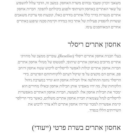
משאבי זיכרון ומעבד גבוהים משרת האחסון. במצב זה, הדבר עלול להשפיע
על שאר האתרים באחסון השיתופי ולפגוע ביכולתם לתפקד. חברות אחסון
אתרים מנטרות בדרך כלל אתרים בודדים כאלו, קובעות סף צריכת משאבים
ועשויות להפסיק פעילות של אתר כזה במידה וקיימת סכנה שיפגע באתרים
אחרים המאוחסנים עימו.
אחסון אתרים ריסלר
בעלי תכנית אחסון אתרים ריסלר (Reseller), עוברים ממצב של מחזיקי
אתרים מרובים באחסון אתרים שיתופי, לסטטוס של מנהלי אחסון אתרים.
חברות אחסון אתרים יכולות לאפשר לריסלרים לרכוש שטח אחסון ורוחב
פס, אותם הם מקצים על פי שיקול דעתם ללקוחותיהם הפרטיים. בידי
הריסלר נתונה ההחלטה אילו חבילות אחסון הוא יגדיר במערכת ניהול
הלקוחות שלו, מה יהיו מאפייני אותן חבילות אחסון ובאילו מחירים הוא
ימכור את חבילות אחסון אלו. למעשה, חברות אחסון האתרים מאפשרות
לריסלרים לנהל עצמאית חברת אחסון אתרים משלהם, כאשר בידי הרילסר
קיימת אפשרות למכור שירותי אחסון אתרים ללא צורך לרכוש את
השירותים הללו בנפרד.
אחסון אתרים בשרת פרטי (ייעודי)