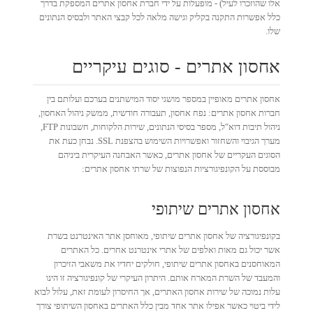
אלו שהוזכרו לעיל) - מופעלות על ידי חברת אחסון אתרים המספקת בדרך
כלל אפשרות התקנה בקליק וגישה מלאה לכל קבצי האתר ולבסיס הנתונים
שלו.
אחסון אתרים - סוגים עיקריים
אחסון אתרים מאופיין במספר מושגי יסוד המישתנים בערכם ועלותם בין
חברות אחסון אתרים: נפח אחסון, תעבורה חודשית, ממשק ניהול האחסון,
ניהול תיבות דוא"ל, מספר בסיסי הנתונים, שירות הלקוחות, חשבונות FTP,
מערך הגיבוי והשחזור ואפשרויות השימוש בהצפנת SSL. נבחן כעת את
הסוגים העקריים של אחסון אתרים, כאשר האבחנה העיקרית ביניהם
מבוססת על הקונפיגורציות הנפוצות של שרתי אחסון אתרים:
אחסון אתרים שיתופי
בקונפיגורציה של אחסון אתרים שיתופי, מאוחסן אתר האינטרנט בשרת
אשר יכול גם מאות ואלפים של אתרי אינטרנט אחרים. כל האתרים
המאוחסנים באחסון אתרים שיתופי, חולקים יחדיו את משאבי הזיכרון
והמעבד של השרת המארח אותם. היתרון העיקרי של קונפיגורציה זו הינו
עלות נמוכה של שירות אחסון האתרים, אך החיסרון לעומת זאת, עלול לבוא
לידי ביטוי כאשר אפילו אתר אחד מבין כלל האתרים באחסון השיתופי צורך