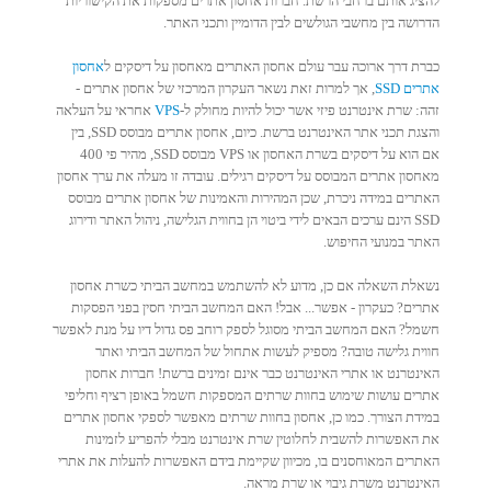
להציג אותם ברחבי הרשת. חברות אחסון אתרים מספקות את הקישוריות
הדרושה בין מחשבי הגולשים לבין הדומיין ותכני האתר.
כברת דרך ארוכה עבר עולם אחסון האתרים מאחסון על דיסקים ל
אחסון
אתרים SSD
, אך למרות זאת נשאר העקרון המרכזי של אחסון אתרים -
זהה: שרת אינטרנט פיזי אשר יכול להיות מחולק ל-
VPS
אחראי על העלאה
והצגת תכני אתר האינטרנט ברשת. כיום, אחסון אתרים מבוסס SSD, בין
אם הוא על דיסקים בשרת האחסון או VPS מבוסס SSD, מהיר פי 400
מאחסון אתרים המבוסס על דיסקים רגילים. עובדה זו מעלה את ערך אחסון
האתרים במידה ניכרת, שכן המהירות והאמינות של אחסון אתרים מבוסס
SSD הינם ערכים הבאים לידי ביטוי הן בחווית הגלישה, ניהול האתר ודירוג
האתר במנועי החיפוש.
נשאלת השאלה אם כן, מדוע לא להשתמש במחשב הביתי כשרת אחסון
אתרים? כעקרון - אפשר... אבל! האם המחשב הביתי חסין בפני הפסקות
חשמל? האם המחשב הביתי מסוגל לספק רוחב פס גדול דיו על מנת לאפשר
חווית גלישה טובה? מספיק לעשות אתחול של המחשב הביתי ואתר
האינטרנט או אתרי האינטרנט כבר אינם זמינים ברשת! חברות אחסון
אתרים עושות שימוש בחוות שרתים המספקות חשמל באופן רציף וחליפי
במידת הצורך. כמו כן, אחסון בחוות שרתים מאפשר לספקי אחסון אתרים
את האפשרות להשבית לחלוטין שרת אינטרנט מבלי להפריע לזמינות
האתרים המאוחסנים בו, מכיוון שקיימת בידם האפשרות להעלות את אתרי
האינטרנט משרת גיבוי או שרת מראה.