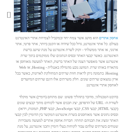
אחסון אתרים
הוא מושג אשר צמח יחד ובמקביל לצמיחת אתרי האינטרנט
בעולם. כל אתר אינטרנט, גדול ככל שיהיה או הקטן ביותר, אתר פרטי, אתר
ארגוני, או אתר ממשלתי - זקוק לשרת אינטרנט על מנת שיוצג ברשת
האינטרנט. כאשר קבצי האתר ובסיס הנתונים שלו ממוקמים בתוך שרת
אינטרנט אשר מאפשר הצגה של האתר ברשת, האתר למעשה מאוחסן או
מתארח באותו שרת. המושג נובע מהמילה באנגלית - Hosting, או Web
Hosting. בתמונה ניתן לראות חוות שרתים המחולקת לארונות, כאשר בכל
ארון נמצאים שרתים שונים. חלק משרתים אלו הינם שרתים המיועדים
לאחסון אתרי אינטרנט.
בהיבט הטכנולוגי, מדובר בתהליך פשוט: שם מתחם (דומיין) אשר מוקלד
לשורת ה- URL של הדפדפן, יציג תכנים אשר לקוחים מתוך קבצים שונים
(קבצי HTML, קבצי CSS, קבצי JavaScript, קבצי PHP, תמונות, וידאו)
ובסיס נתונים אשר מאוחסנים בשרת אינטרנט המקשר בין הדומיין לבין קבצי
האתר ומציג את תכניהם תחתיו. חברות אחסון אתרים למעשה משכירות
שטחים בשרתים שלהם עבור לקוחות בעלי דומיין ותכני אינטרנט, על מנת