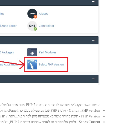
העמוד אשר יתקבל יאפשר לנו לבחור את גירסת PHP 7 עבור אתר הג'ומלה שלנו:
Current PHP version - גירסת PHP שכרגע פעילה במערכת cPanel ניהול אחסון אתר ג'ומלה.
PHP Version - תיבת בחירה אשר באמצעותה ניתן לבחור את גירסת PHP 7.
Set as Current - נלחץ על כפתור זה לאחר שבחרנו בגירסת PHP 7, על מנת לקבוע את גירסה זו כגירסה הפעילה עבור אתר הג'ומלה שאנו מאחסנים.