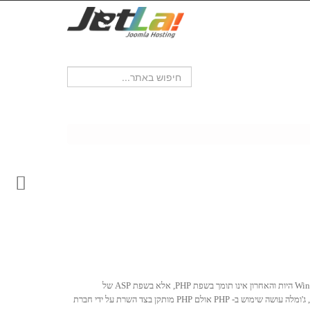
ג'ומלה מחייב אחסון בשרת Linux ולא בשרת Windows היות והאחרון אינו תומך בשפת PHP, אלא בשפת ASP של
מיקרוסופט. PHP היא שפת צד שרת ומשמשת את ג'ומלה לצורך הצגה דינאמית של HTML, שאילתות לבסיס הנתונים ופעולות מורכבות נוספות. ג'ומלה אינה מתקינה PHP, ג'ומלה עושה שימוש ב- PHP אולם PHP מותקן בצד השרת על ידי חברת