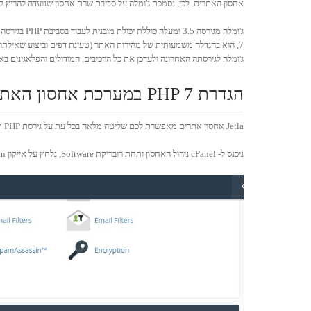
אחסון האתרים. לכן, נסמכת ג'ומלה על סביבת שרת אחסון שנועדה להריץ קבצי 
ג'ומלה לגירסתה האחרונה ולעדכן את כל הרכיבים, המודולים והפלאגינים בא
הגדרת PHP 7 במערכת אחסון האתר
Jetla אחסון אתרים מאפשרת לכם שליטה מלאה בכל עת על גירסת PHP תחתיה מאוחסן אתר הג'ומלה שלכם. על מנת להגדיר את מערכת אחסון אתר הג'ומלה לעבודה בגירסת PHP 7, יש לבצע את השלבים הבאים:
ניכנס ל- cPanel ניהול האחסון ותחת רובריקת Software, נלחץ על אייקון Select PHP Version, כמודגם להלן: