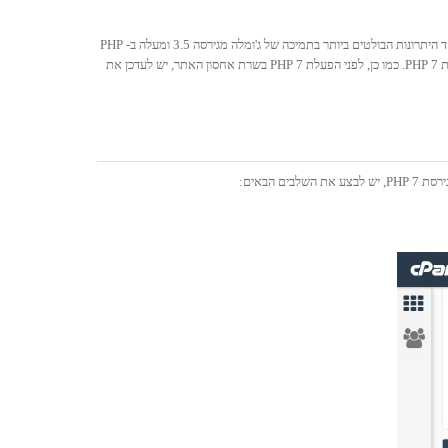
ג'ומלה מגירסה 3.5 ומעלה כוללת יכולת מובנית לעבוד בסביבת PHP בגירסה 7. PHP גירסה 7 נתפס כאחד השדרוגים החשובים ביותר של PHP מאז PHP 5 בשנת 2004. אחד היתרונות הבולטים ביותר בתמיכה של ג'ומלה מגירסה 3.5 ומעלה ב- PHP
7, הוא בהגדלה משמעותית של מהירות האתר (טעינת דפים וביצוע שאילתות לבסיס הנתונים), עד 50%! חשוב מאד לציין כי גירסאות קודמות של ג'ומלה לא תפעלנה בסביבת PHP 7. כמו כן, לפני הפעלת PHP 7 בשרת אחסון האתר, יש לעדכן את