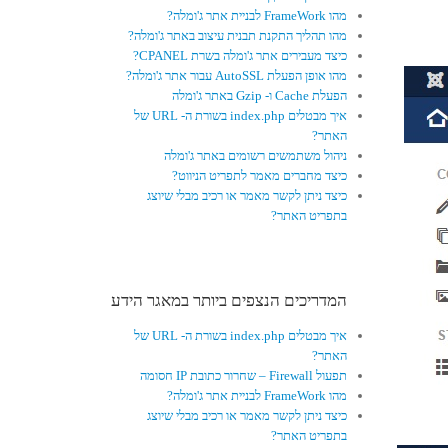
מהו FrameWork לבניית אתר ג'ומלה?
מהו תהליך התקנת תבנית עיצוב באתר ג'ומלה?
כיצד מעבירים אתר ג'ומלה בשרת CPANEL?
מהו אופן הפעלת AutoSSL עבור אתר ג'ומלה?
הפעלת Cache ו- Gzip באתר ג'ומלה
איך מבטלים index.php בשורת ה- URL של
האתר?
ניהול משתמשים רשומים באתר ג'ומלה
כיצד מחברים מאמר לתפריט הניווט?
כיצד ניתן לקשר מאמר או רכיב מבלי שיוצג
בתפריט האתר?
המדריכים הנצפים ביותר במאגר הידע
איך מבטלים index.php בשורת ה- URL של
האתר?
תפעול Firewall – שחרור כתובת IP חסומה
מהו FrameWork לבניית אתר ג'ומלה?
כיצד ניתן לקשר מאמר או רכיב מבלי שיוצג
בתפריט האתר?