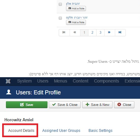
משתמש, במידה ואנו מקימים משתמש חדש, יוצג אותו דף אך ללא פרטים):