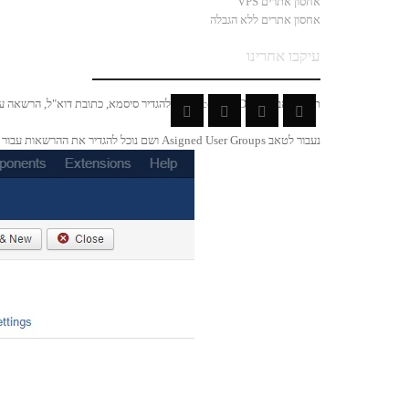
אחסון אתרים VPS
אחסון אתרים ללא הגבלה
עיקבו אחרינו
תחת טאב Account Details נוכל להגדיר סיסמא, כתובת דוא"ל, הרשאה עבור המשתמש לקבל אימיילים מהאתר וכן, אפשרות לחסום את המשתמש.
נעבור לטאב Asigned User Groups ושם נוכל להגדיר את ההרשאות עבור המשתמש: