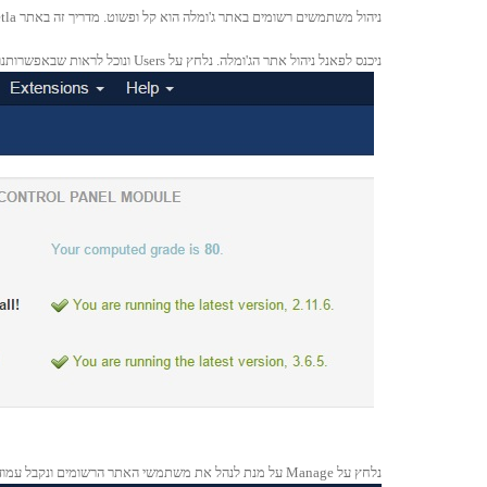
ניהול משתמשים רשומים באתר ג'ומלה הוא קל ופשוט. מדריך זה באתר Jetla
ניכנס לפאנל ניהול אתר הג'ומלה. נלחץ על Users ונוכל לראות שבאפשרותנו להוסיף משתמש חדש או לנהל את משתמשי האתר הקיימים:
נלחץ על Manage על מנת לנהל את משתמשי האתר הרשומים ונקבל עמוד המציג את כל משתמשי האתר ואת ההרשאות שלהם: