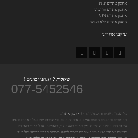
אחסון אתרים PHP
אחסון אתרים וורדפרס
אחסון אתרים VPS
אחסון אתרים ללא הגבלה
עיקבו אחרינו
שאלות ?
אנחנו זמינים !
077-5452546
כל הזכויות שמורות לג'טסרבר ©
אחסון אתרים
החומרים והתכנים המפורסמים באתר זה הינם פרי יצירתו של בעל האתר ומוגנים
על פי חוקי זכויות היוצרים. אין רשות להעתיקם, להפיצם, או לעשות בהם כל
שימוש מסחרי ו/או אישי אשר יש בו כדי לפגוע בזכויות הקניין הרוחני של בעלי