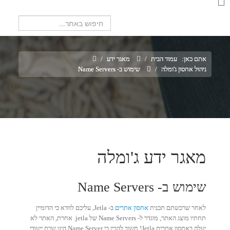
חיפוש...
אתם כאן:
עמוד הבית
/
מאגר ידע
/
ניהול אחסון ג'ומלה
/
שימוש ב- Name Servers
מאגר ידע ג'ומלה
שימוש ב- Name Servers
לאחר שרכשתם תכנית
אחסון אתרים
ב- Jetla, עליכם לוודא כי הדומיין
תחתיו מוצג האתר, מוגדר ל- Name Servers של jetla. אחרת, האתר לא
יעלה באחסון אתרים Jetla! חשוב להבין כי Name Server הינו שרת ייעודי