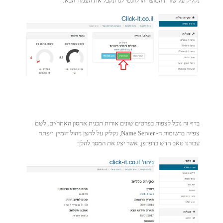
נקליק על שורת המוצר הרלוונטי לנו ונקבל את העמוד הבא:
בדף זה נוכל לצפות בפרטים שונים אודות תכנית אחסון האתר/ים. לשם
צפייה ברשומות ה- Name Server, נקליק על לחצן ניהול דומיין. ייפתח
עבורנו טאב חדש בדפדפן, אשר יציג את המסך להלן: