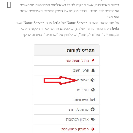
ברשת האינטרנט, אשר תפקידו לטפל בשאילתות המבוצעות ממחשבים
המחוברים לאינטרנט - בדבר מיקומו של דומיין ספציפי והשירותים אותם
הוא מציע.
על מנת לדעת מהם ה- Name Server של Jetla או ה- Name Server אשר
Jetla הקצו עבור הדומיין שלכם, יש להיכנס תחילה לאזור הלקוח האישי
ובקטגורייה “תפריט לקוחות”, יש ללחוץ על “שרותים”, כמודגם להלן: