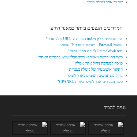
שחזור אתר ג'ומלה מגיבוי
המדריכים הנצפים ביותר במאגר הידע
איך מבטלים index.php בשורת ה- URL של האתר?
תפעול Firewall – שחרור כתובת IP חסומה
מהו FrameWork לבניית אתר ג'ומלה?
כיצד ניתן לקשר מאמר או רכיב מבלי שיוצג בתפריט האתר?
כניסה למערכת ניהול אתר ג'ומלה
התקנה אוטומטית של ג'ומלה בעברית
ניהול משתמשים רשומים באתר ג'ומלה
כיצד מעבירים אתר ג'ומלה בשרת CPANEL?
נעים להכיר