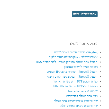
אחסון אתרים ג'ומלה
ניהול אחסון ג'ומלה
Staging - סביבת פיתוח לאתר ג'ומלה
אימות דו שלבי - אופן הפעלה באזור הלקוח
תפעול אתר ג'ומלה שהותקן בשרת - לפני הפניית DNS
הוספת דומיין לחשבון האחסון
תפעול Firewall – שחרור כתובת IP חסומה
תפעול Firewall - הענקת גישה לגורם חיצוני
יצירת חשבון FTP חדש בשרת האחסון
התחברות ל- FTP עם תוכנת Filezilla
שימוש ב- Name Servers
גיבוי אתר ג'ומלה לפני שדרוג
שחזור קובץ או תיקייה של אתר ג'ומלה
שחזור בסיס נתונים לאתר ג'ומלה