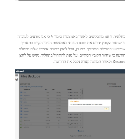
בחלונית זו אנו מתבקשים לאשר באמצעות סימון V כי אנו מודעים לעובדה
כי שחזור הקובץ ידרוס את תוכנו הנוכחי באמצעות הגיבוי הקיים בתאריך
שביקשנו בתחילת התהליך. כמו כן, נוכל להזין כתובת אימייל אליה תישלח
הודעה כי שחזור הקובץ הסתיים. על מנת להתחיל בתהליך, נקיש על לחצן
Restore ולאחר המתנה קצרה נקבל את ההודעה: