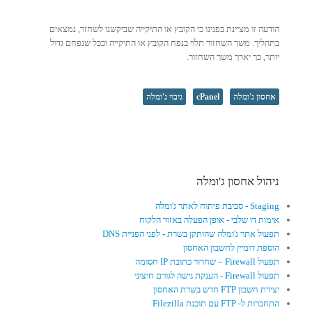
הודעה זו מציינת בפנינו כי הקובץ או התיקייה שביקשנו לשחזר, נמצאים
בתהליך. משך השחזור תלוי בנפח הקובץ או התיקייה וככל שנפחם גדול
יותר, כך יארך משך השחזור.
אחסון ג'ומלה
cPanel
גיבוי ג'ומלה
ניהול אחסון ג'ומלה
Staging - סביבת פיתוח לאתר ג'ומלה
אימות דו שלבי - אופן הפעלה באזור הלקוח
תפעול אתר ג'ומלה שהותקן בשרת - לפני הפניית DNS
הוספת דומיין לחשבון האחסון
תפעול Firewall – שחרור כתובת IP חסומה
תפעול Firewall - הענקת גישה לגורם חיצוני
יצירת חשבון FTP חדש בשרת האחסון
התחברות ל- FTP עם תוכנת Filezilla