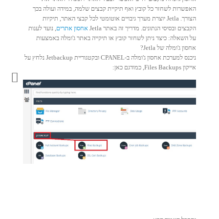
האפשרות לשחזר כל קובץ ואף תיקיית קבצים שלמה, במידה ועולה בכך
הצורך. Jetla יוצרת מערך גיבויים אוטומטי לכל קבצי האתר, תיקיות
הקבצים ובסיסי הנתונים. מדריך זה באתר Jetla
אחסון אתרים
, נועד לענות
על השאלה: כיצד ניתן לשחזר קובץ או תיקייה באתר ג'ומלה באמצעות
אחסון ג'ומלה של Jetla?
ניכנס למערכת אחסון ג'ומלה ב-CPANEL ובקטגוריית Jetbackup נלחץ על
אייקון Files Backups, כמודגם כאן: