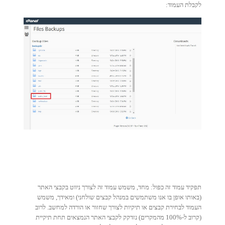
לקבלת העמוד:
תפקיד עמוד זה כפול: מחד, משמש עמוד זה לצורך ניווט בקבצי האתר
(באותו אופן בו אנו משתמשים במנהל קבצים שולחני) ומאידך, משמש
העמוד לבחירת קבצים או תיקיות לצורך שחזור או הורדה למחשב. לרוב
(קרוב ל-100% מהמקרים) נזדקק לקבצי האתר הנמצאים תחת תיקיית