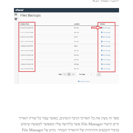
יתקבל העמוד הבא:
מסך זה מציג את כל תאריכי הגיבוי הזמינים, כאשר עבור כל שורת תאריך
קיים קישור File Manager אשר בלחיצה עליו מאפשר למעשה שימוש
בגיבויי הקבצים והתיקיות של התאריך הנבחר. נקיש על File Manager