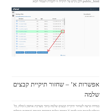
public_html ולכן נקיש על תיקייה זו לקבלת העמוד הבא:
אפשרות א’ – שחזור תיקיית קבצים
שלמה
במידה ונרצה לשחזר תיקיית קבצים שלמה בתוך מערכת אחסון ג'ומלה, כל
שעלינו לעשות הוא לסמן V בתיבה שלצד התיקייה הרצויה (כמודגם בצילום