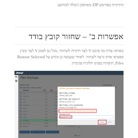
התיקייה בפורמט ZIP מאחסון ג'ומלה למחשב.
אפשרות ב’ – שחזור קובץ בודד
באותה צורה בה סימנו V לצד תיקייה לשחזור, נוכל גם לסמן V לצד קובץ
ספציפי אותו נרצה לשחזר. לאחר שנעשה כן ונקיש על Restore Selected
Files, תיפתח בפנינו חלונית פנימית: