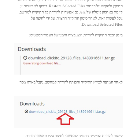
המסך) ולהקיש על כפתור Restore Selected Files. בנוסף לאפשרות זו,
קיימת באחסון ג'ומלה של Jela גם אפשרות להורדת כל התיקייה למחשב.
נוכל לעשות זאת, לאחר סימון התיקייה הרצויה, על ידי לחיצה על
Download Selected Files.
בזמן הכנת התיקייה להורדה, יוצג בצידו הימני של העמוד הסטטוס:
לאחר המתנה לכיווץ התיקייה והכנתה להורדה למחשב, נקבל באותו מסך:
קישור להורדת התיקייה הרצויה למחשב: לחיצה עליו תאפשר הורדת