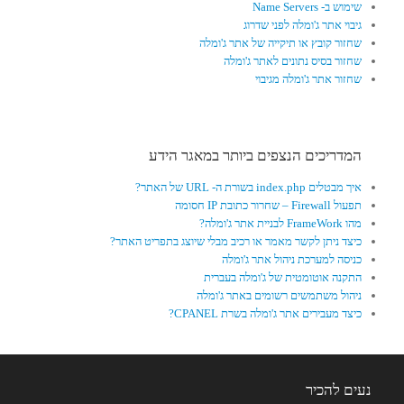
שימוש ב- Name Servers
גיבוי אתר ג'ומלה לפני שדרוג
שחזור קובץ או תיקייה של אתר ג'ומלה
שחזור בסיס נתונים לאתר ג'ומלה
שחזור אתר ג'ומלה מגיבוי
המדריכים הנצפים ביותר במאגר הידע
איך מבטלים index.php בשורת ה- URL של האתר?
תפעול Firewall – שחרור כתובת IP חסומה
מהו FrameWork לבניית אתר ג'ומלה?
כיצד ניתן לקשר מאמר או רכיב מבלי שיוצג בתפריט האתר?
כניסה למערכת ניהול אתר ג'ומלה
התקנה אוטומטית של ג'ומלה בעברית
ניהול משתמשים רשומים באתר ג'ומלה
כיצד מעבירים אתר ג'ומלה בשרת CPANEL?
נעים להכיר