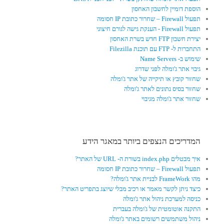
הוספת דומיין לחשבון האחסון
תפעול Firewall – שחרור כתובת IP חסומה
תפעול Firewall - הענקת גישה לגורם חיצוני
יצירת חשבון FTP חדש בשרת האחסון
התחברות ל- FTP עם תוכנת Filezilla
שימוש ב- Name Servers
גיבוי אתר ג'ומלה לפני שדרוג
שחזור קובץ או תיקייה של אתר ג'ומלה
שחזור בסיס נתונים לאתר ג'ומלה
שחזור אתר ג'ומלה מגיבוי
המדריכים הנצפים ביותר במאגר הידע
איך מבטלים index.php בשורת ה- URL של האתר?
תפעול Firewall – שחרור כתובת IP חסומה
מהו FrameWork לבניית אתר ג'ומלה?
כיצד ניתן לקשר מאמר או רכיב מבלי שיוצג בתפריט האתר?
כניסה למערכת ניהול אתר ג'ומלה
התקנה אוטומטית של ג'ומלה בעברית
ניהול משתמשים רשומים באתר ג'ומלה