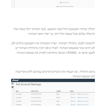
תהליך שחזור חשבונכם החל וכעת מתבצע. משך השחזור תלוי בנפח אתר
הג'ומלה שלכם וככל שנפחו גדול יותר, כך יארך משך השחזור.
לתשומת לבכם: בתהליך השחזור, יוצרת המערכת את חשבונכם מחדש ולכן
לא תראו שינוי בסטטוס השחזור. לאחר כ-30 דקות מתחילת השחזור יש
לבצע יציאה מ- CPANEL וכניסה מחודשת ולבדוק את סטטוס השחזור.
בתום התהליך, יציג העמוד את הגיבויים הקיימים עבורכם ללא אינדיקציה
לגבי סטטוס השחזור: