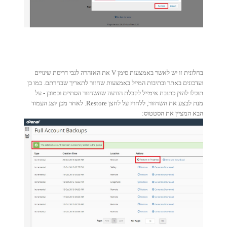
בחלונית זו יש לאשר באמצעות סימן V את האזהרה לגבי דריסת שינויים
ועדכונים באתר ובתיבות המייל באמצעות שחזור לתאריך שבחרתם. כמו כן
תוכלו להזין כתובת אימייל לקבלת הודעה שהשחזור הסתיים וכמובן - על
מנת לבצע את השחזור, ללחוץ על לחצן Restore. לאחר מכן יוצג העמוד
הבא המציין את הסטטוס: