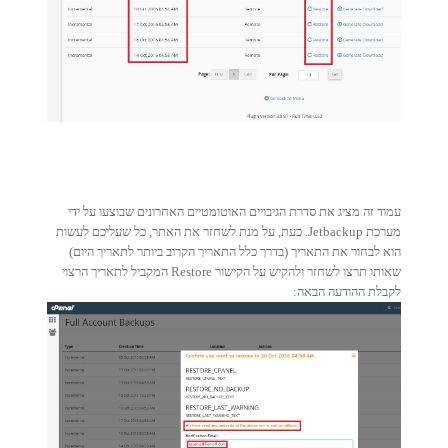
עמוד זה מציג את סדרת הגיבויים האוטומטיים האחרונים שבוצעו על ידי
מערכת Jetbackup. כעת, על מנת לשחזר את האתר, כל שעליכם לעשות
הוא לבחור את התאריך (בדרך כלל התאריך הקרוב ביותר לתאריך היום)
שאותו תרצו לשחזר ולהקיש על הקישור Restore המקביל לתאריך הרצוי
לקבלת ההודעה הבאה: