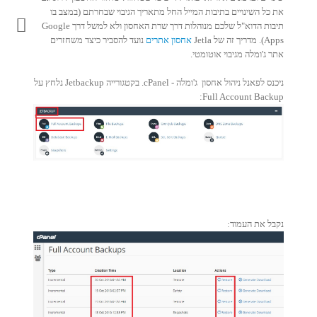
את כל השינויים בתיבות המייל החל מתאריך הגיבוי שבחרתם (במצב בו
תיבות הדוא"ל שלכם מנוהלות דרך שרת האחסון ולא למשל דרך Google
Apps). מדריך זה של Jetla
אחסון אתרים
נועד להסביר כיצד משחזרים
אתר ג'ומלה מגיבוי אוטומטי.
ניכנס לפאנל ניהול אחסון ג'ומלה - cPanel. בקטגורייה Jetbackup נלחץ על
Full Account Backup:
נקבל את העמוד: