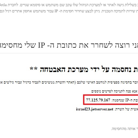
פתרון קל לשחרור עצמאי של חסימות IP, ללא צורך בפתיחת קריאת שירות לתמיכה הטכנית. ניתן לבצע שחרור חסימת ה- IP עבור משתמש אחסון א
לשחרר את כתובת ה- IP שלי מחסימה