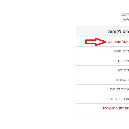
תכם.
הלן: