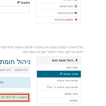
נוכל לראות כי המערכת מציגה את כתובת ה- IP שלנו כחסומה לגישה בשרת וכן, את סיבת החסימה (במקרה הזה – שם משתמש או סיסמא שגויים).
לחיצה על לחצן “שחרר חסימה” תציג את המסך הבא: