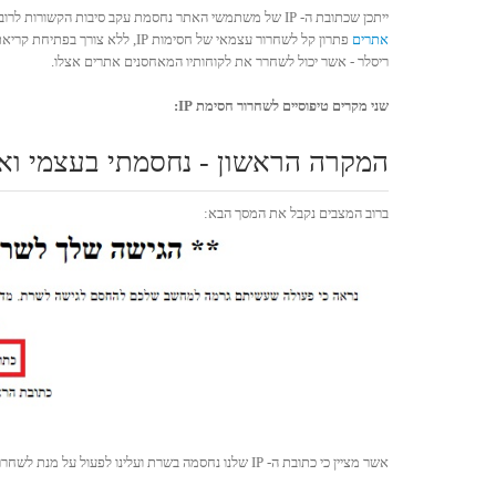
ייתכן שכתובת ה- IP של משתמשי האתר נחסמת עקב סיבות הקשורות לרוב בשלילת גישה לאתר או למערכת הניהול שלו עקב שם משתמש או סיסמא שגויים. לחברת Jetla
אתרים
ריסלר - אשר יכול לשחרר את לקוחותיו המאחסנים אתרים אצלו.
שני מקרים טיפוסיים לשחרור חסימת IP:
המקרה הראשון - נחסמתי בעצמי ואני רוצה 
ברוב המצבים נקבל את המסך הבא:
אשר מציין כי כתובת ה- IP שלנו נחסמה בשרת ועלינו לפעול על מנת לשחרר אותה מהחסימה.