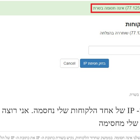
המקרה השני – אני ריסלר וכתובת ה- IP של אחד הלקוחות שלי נחסמה. אני רוצה
במקרה זה ניכנס למערכת שחרור חסימת IP, אך נראה מיד כי כתובת ה- IP שלנו 