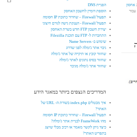
אחסון
הפניית DNS
תרים רגיל וגם עבור
הוספת דומיין לחשבון האחסון
תפעול Firewall – שחרור כתובת IP חסומה
תפעול Firewall - הענקת גישה לגורם חיצוני
יצירת חשבון FTP חדש בשרת האחסון
התחברות ל- FTP עם תוכנת Filezilla
שימוש ב- Name Servers
גיבוי אתר ג'ומלה לפני שדרוג
שחזור קובץ או תיקייה של אתר ג'ומלה
שחזור בסיס נתונים לאתר ג'ומלה
שחזור אתר ג'ומלה מגיבוי
המדריכים הנצפים ביותר במאגר הידע
איך מבטלים index.php בשורת ה- URL של
האתר?
תפעול Firewall – שחרור כתובת IP חסומה
מהו FrameWork לבניית אתר ג'ומלה?
כיצד ניתן לקשר מאמר או רכיב מבלי שיוצג
בתפריט האתר?