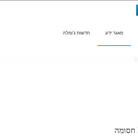
מאגר ידע
חדשות ג'ומלה
חיפוש...
תפעול Firewall – שחרור כתובת IP חסומה