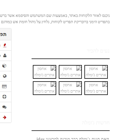
ניכנס לאזור הלקוחות באתר, באמצעות שם המשתמש והסיסמא אשר ברשו
בתפריט הימני ברובריקת תפריט לקוחות, נלחץ על ניהול חומת אש כמודגם ל
נעים להכיר
חדשות ג'ומלה
האם חנות ג'ומלה כבר מוכנה למבצעי Black Friday?