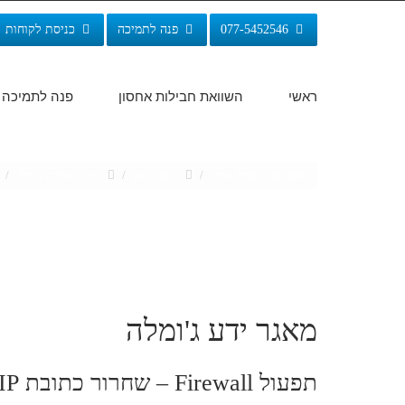
077-5452546
פנה לתמיכה
כניסת לקוחות
ראשי
השוואת חבילות אחסון
פנה לתמיכה
אתם כאן:
עמוד הבית
/
מאגר ידע
/
ניהול אחסון ג'ומלה
/
מאגר ידע ג'ומלה
תפעול Firewall – שחרור כתובת IP חסומה