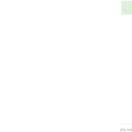
אינה חסומה. בממשק שחרור הלקוחות, נקיש בשורת כתובת ה- IP את כתובת ה- IP של הלקוח שלנו