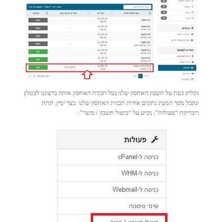
נקליק כעת על חשבון האחסון שלנו (על תכנית האחסון אותה ברצוננו לבטל)
ונקבל מסך המציג נתונים אודות תכנית האחסון שלנו. בצד ימין, תחת
רובריקת “פעולות”, נקיש על “ביטול חשבון / מוצר”: