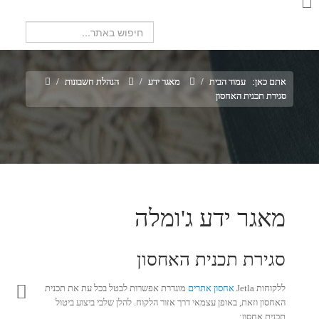
חיפוש...
אתם כאן:
עמוד הבית
/
מאגר ידע
/
הנהלת חשבונות
/
סגירת תכנית האחסון
מאגר ידע ג'ומלה
סגירת תכנית האחסון
ללקוחות Jetla
אחסון אתרים
מוגדרת אפשרות לבטל בכל עת את תכנית
האחסון וזאת, באופן עצמאי דרך אזור הלקוח. להלן שלבי ביצוע ביטול
תכנית אחסון: