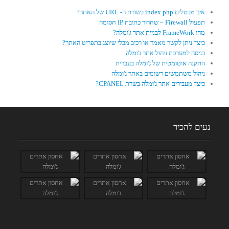
איך מבטלים index.php בשורת ה- URL של האתר?
תפעול Firewall – שחרור כתובת IP חסומה
מהו FrameWork לבניית אתר ג'ומלה?
כיצד ניתן לקשר מאמר או רכיב מבלי שיוצג בתפריט האתר?
כניסה למערכת ניהול אתר ג'ומלה
התקנה אוטומטית של ג'ומלה בעברית
ניהול משתמשים רשומים באתר ג'ומלה
כיצד מעבירים אתר ג'ומלה בשרת CPANEL?
נעים להכיר