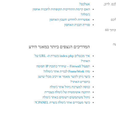
ם. לרוב,
אצלכם?
האם קיימת התחייבות תקופתית לתכנית אחסון
ג'ומלה?
יכם
אפשרויות לחידוש חשבון האחסון
סגירת תכנית האחסון
אין לנו כל דרך לגבות את התשלום. באם דרישת התשלום לא תוסדר בתוך 14 ימים, יושעה חשבונכם מהשרת ובתוך 60
ר בתוך 14 ימים, יושעה
המדריכים הנצפים ביותר במאגר הידע
איך מבטלים index.php בשורת ה- URL של
האתר?
תפעול Firewall – שחרור כתובת IP חסומה
מהו FrameWork לבניית אתר ג'ומלה?
כיצד ניתן לקשר מאמר או רכיב מבלי שיוצג
בתפריט האתר?
כניסה למערכת ניהול אתר ג'ומלה
התקנה אוטומטית של ג'ומלה בעברית
ניהול משתמשים רשומים באתר ג'ומלה
כיצד מעבירים אתר ג'ומלה בשרת CPANEL?