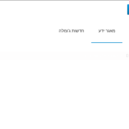
מאגר ידע
חדשות ג'ומלה
חיפוש...
גיבוי אתר ג'ומלה לפני שדרוג