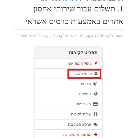
1. תשלום עבור שירותי אחסון
אתרים באמצעות כרטיס אשראי
באזור הלקוח שלכם, בקטגורייה “תפריט לקוחות”, נקיש על “פרטי חשבון”: