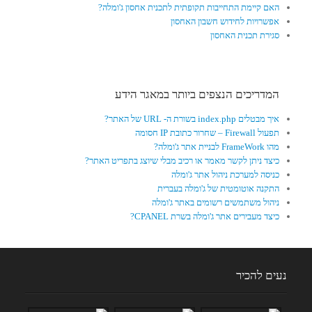
האם קיימת התחייבות תקופתית לתכנית אחסון ג'ומלה?
אפשרויות לחידוש חשבון האחסון
סגירת תכנית האחסון
המדריכים הנצפים ביותר במאגר הידע
איך מבטלים index.php בשורת ה- URL של האתר?
תפעול Firewall – שחרור כתובת IP חסומה
מהו FrameWork לבניית אתר ג'ומלה?
כיצד ניתן לקשר מאמר או רכיב מבלי שיוצג בתפריט האתר?
כניסה למערכת ניהול אתר ג'ומלה
התקנה אוטומטית של ג'ומלה בעברית
ניהול משתמשים רשומים באתר ג'ומלה
כיצד מעבירים אתר ג'ומלה בשרת CPANEL?
נעים להכיר