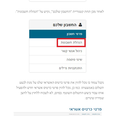
לאחר מכן תחת קטגוריית “החשבון שלכם”, נקיש על “הנהלת חשבונות”:
נקבל עמוד בו נוכל להזין את פרטי כרטיס האשראי שלנו על מנת לבצע
תשלום באמצעותו. כמו כן, נוכל להזין פרטי כרטיס אשראי חדש ולהפעיל
אותו עבור ביצוע התשלום השוטף. בסיום, לא לשכוח ללחוץ על לחצן
שמירת שינויים: