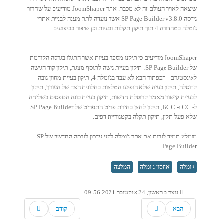
שיצאה לאויר העולם זה לא מכבר. אתר JoomShaper מודיעים על שחרור
גירסה SP Page Builder v3.8.0 אשר נועדה לתת מענה לבניית אתרי
ג'ומלה במהדורה 4 תוך תיקון תקלות ובעיות וכן שיפור בביצועים.
JoomShaper מודיעים כי תיקנו מספר בעיות אשר התגלו בגרסה הקודמת
של SP Page Builder: תיקון בעיית גישה לתוסף מצגת, תיקון קוד הגישה
לאינסטגרם - הכפתור הבא לא עבד בג'ומלה 4, תיקון בעיית מחוון גובה
קרוסלה, תיקון בעיה שלא הופיעו המלצות בחלונית הצד של העורך, תיקון
לבעיית קישור מאמר קרוסלת חדשות, תיקון בעיית בונה הטפסים בשליחה
ל- CC ו- BCC, תיקון לחצן בחירת פריט התפריט של SP Page Builder
שלא פעל תקין, תיקון תקלה בקטגוריית דפים.
מומלץ תמיד לגבות את אתר ג'ומלה לפני עדכון לגרסה החדשה של SP
Page Builder.
ג'ומלה
אחסון ג'ומלה
המלצה
נוצר ב ראשון, 24 אוקטובר 2021 09:56
הבא
קודם