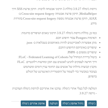
גירסת ג'ומלה 3.9.27 כוללת 3 תיקוני אבטחה לרבות: תיקון פרצת XSS דרך
MediaHelper, תיקון פרצת אבטחה Cross-site request forgery ב-
AJAX, תיקון פרצת אבטחה נוספת Cross-site request forgery בהורדת
מידע.
כמו כן, כוללת גירסת ג'ומלה 3.9.27 תיקוני באגים ושיפורים כדוגמת:
תאימות Postgres עבור חיפוש חכם.
מתן אפשרות לאובייקטים להיות מאוחסנים בטבלאות כ- json.
שיפורים באינדוקס החיפוש החכם.
שיפורים נוספים ב- PHP8.
ביטול ברירת המחדל של FLoC - Federated Learning of Cohorts:
דרך חדשה לעסקים להגיע לאנשים עם תוכן ומודעות רלוונטיים. FLoC
מקבץ קבוצות גדולות של אנשים עם תחומי עניין דומים ומשתמש
בעיבוד במכשיר כדי לשמור על היסטוריית האינטרנט של הגולש
בדפדפן.
המלצה לכל בעלי אתרי ג'ומלה: עדכנו את אתריכם לגירסת ג'ומלה העדכנית
- גירסה 3.9.27.
ג'ומלה
ניהול אחסון ג'ומלה
המלצה
אחסון אתרים ג'ומלה