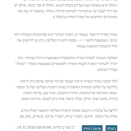
ג'ומלה וביא נמצאת כעת (עדיין) בשלב הבטא. ג'ומלה 4 כבר יציבה, אולם יש
עוד דרך לעבור עד שתשוחרר לשימוש קהילת ג'ומלה. במאמר זה נציג את
הפיתוחים החדשים של מנהל המדיה בג'ומלה 4.
עמוד המדיה הראשי: בעמוד זה, השינוי העיקרי הוא שהתמונות מקבלות יותר
מקום. באמצעות לחצני + ו- - בפינה הימנית העליונה, ניתן גם להתאים את
גודל התמונות המוצגות בעמוד.
העלאת תמונות למנהל המדיה מתאפשרת באמצעות גרירה ושחרור: ניתן
לגרור ולשחרר תמונות לעמוד המדיה ולמאמרים באמצעות כפתור "תמונה"
בעורך הטקסט.
לכל תמונה באזור המדיה קיימת קבוצה של כלי עריכה אותם ניתן לראות
בלחיצה על שלוש הנקודות האופקיות בפינה הימנית העליונה של כל תמונה:
תצוגה מקדימה של התמונה, הורדת התמונה, שינוי שם, עריכת תמונה
(גזירה, סיבוב ושינוי גודל), קבלת קישור אותו ניתן לשתף, מחיקת תמונה.
לחיצה על צלמית i הקטנה בפינה הימנית העליונה תאפשר קבלת מידע
אודות כל תמונה: מיקום, תאריך יצירה, תאריך עריכה, מימדים, נפח, סוג.
נוצר ב שלישי, 04 אוגוסט 2020 14:31
ג'ומלה
אחסון ג'ומלה