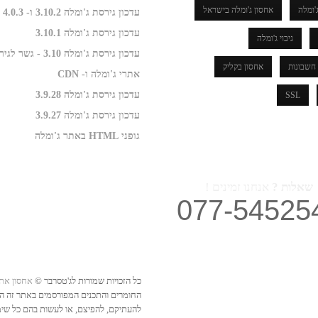
'ומלה
אחסון ג'ומלה בישראל
עדכון גירסת ג'ומלה 3.10.2 ו- 4.0.3
עדכון גירסת ג'ומלה 3.10.1
גיבוי ג'ומלה
עדכון גירסת ג'ומלה 3.10 - גשר לגירסה 4.0
חשבונות
אחסון בקליק
אתרי ג'ומלה ו- CDN
עדכון גירסת ג'ומלה 3.9.28
SSL
עדכון גירסת ג'ומלה 3.9.27
גופני HTML באתר ג'ומלה
שאלות ?
אנחנו זמינים !
077-54525
כל הזכויות שמורות לג'טסרבר ©
אחסון את
החומרים והתכנים המפורסמים באתר זה הינם 
להעתיקם, להפיצם, או לעשות בהם כל שימוש 