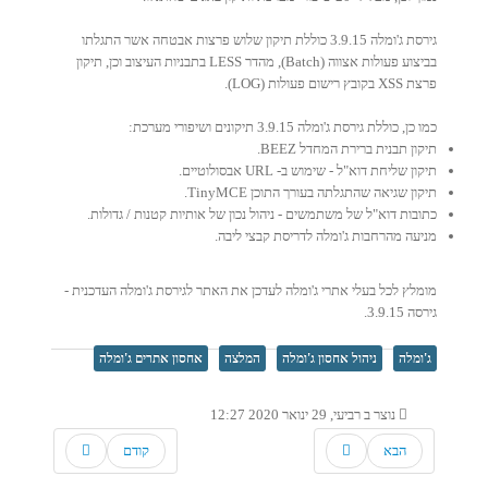
גירסת ג'ומלה 3.9.15 כוללת תיקון שלוש פרצות אבטחה אשר התגלתו
בביצוע פעולות אצווה (Batch), מהדר LESS בתבניות העיצוב וכן, תיקון
פרצת XSS בקובץ רישום פעולות (LOG).
כמו כן, כוללת גירסת ג'ומלה 3.9.15 תיקונים ושיפורי מערכת:
תיקון תבנית ברירת המחדל BEEZ.
תיקון שליחת דוא"ל - שימוש ב- URL אבסולוטיים.
תיקון שגיאה שהתגלתה בעורך התוכן TinyMCE.
כתובות דוא"ל של משתמשים - ניהול נכון של אותיות קטנות / גדולות.
מניעה מהרחבות ג'ומלה לדריסת קבצי ליבה.
מומלץ לכל בעלי אתרי ג'ומלה לעדכן את האתר לגירסת ג'ומלה העדכנית -
גירסה 3.9.15.
ג'ומלה
ניהול אחסון ג'ומלה
המלצה
אחסון אתרים ג'ומלה
נוצר ב רביעי, 29 ינואר 2020 12:27
הבא
קודם