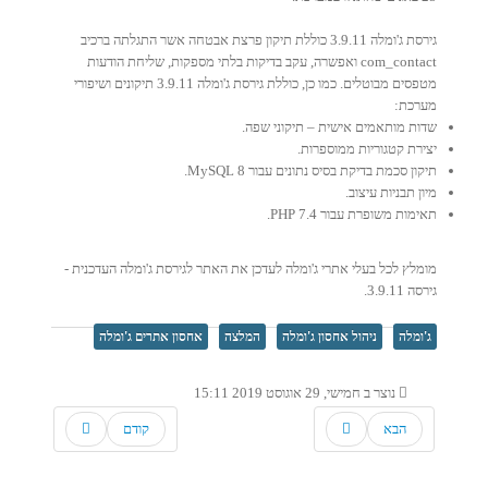
גירסת ג'ומלה 3.9.11 כוללת תיקון פרצת אבטחה אשר התגלתה ברכיב
com_contact ואפשרה, עקב בדיקות בלתי מספקות, שליחת הודעות
מטפסים מבוטלים. כמו כן, כוללת גירסת ג'ומלה 3.9.11 תיקונים ושיפורי
מערכת:
שדות מותאמים אישית – תיקוני שפה.
יצירת קטגוריות ממוספרות.
תיקון סכמת בדיקת בסיס נתונים עבור MySQL 8.
מיון תבניות עיצוב.
תאימות משופרת עבור PHP 7.4.
מומלץ לכל בעלי אתרי ג'ומלה לעדכן את האתר לגירסת ג'ומלה העדכנית -
גירסה 3.9.11.
ג'ומלה
ניהול אחסון ג'ומלה
המלצה
אחסון אתרים ג'ומלה
נוצר ב חמישי, 29 אוגוסט 2019 15:11
הבא
קודם