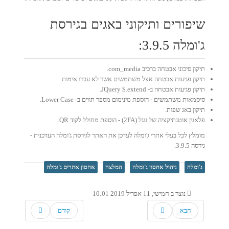
שיפורים ותיקוני באגים בגירסת
ג'ומלה 3.9.5:
תיקון סיכוני אבטחה ברכיב com_media.
תיקון פגיעות אבטחה אצל משתמשים אשר לא עברו אימות.
תיקון פגיעות אבטחה ב- JQuery $.extend.
סיסמאות משתמשים - הוספת מינימום מספר תווים ב- Lower Case.
תיקון באג שפות.
פלאגין אוטנתיקציה של גוגל (2FA) - הוספת מחולל לקוד QR.
מומלץ לכל בעלי אתרי ג'ומלה לעדכן את האתר לגירסת ג'ומלה העדכנית -
גירסה 3.9.5.
ג'ומלה
ניהול אחסון ג'ומלה
המלצה
אחסון אתרים ג'ומלה
נוצר ב חמישי, 11 אפריל 2019 10:01
הבא
קודם