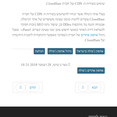
שימוש בשירות ה- CDN של חברת Cloudflare.
בעלי אתר ג'ומלה אשר יבחרו להשתמש בשירות ה- CDN של חברת
Cloudflare עשויים ליהנות מזמני טעינה משופרים של אתר הג'ומלה,
אבטחה והגנה נגד מתקפות DDos וכן, שיפור נתוני SEO בזכות הסיכוי
להעלאת דירוג האתר במנועי חיפוש עקב זמני טעינה קצרים. cPanel - פאנל
ניהול
אחסון אתרים
של חברת ג'טסרבר מאפשר התחברות לתכנית החינמית
של Cloudflare.
אחסון ג'ומלה בישראל
ניהול אחסון ג'ומלה
המלצה
נוצר ב שישי, 28 דצמבר 2018 16:51
אחסון אתרים ג'ומלה
הבא
קודם
נעים להכיר