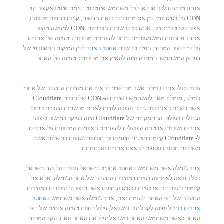
אנחנו מודעים לכך או לא, לכל משתמש אינטרנט קיימת אינטראקציה עם
CDN על בסיס יומי, בין אם מדובר בקריאת חדשות, קניות בחניות מקוונות,
צפיה בסרטוני יוטיוב, או עדכון ברשתות חברתיות. CDN למעשה מהווה
אחד הפתרונות המשמעותיים ביותר להפחתת מהירות הטעינה של אתרים
על ידי קיצור המרחק הפיזי בין שרת
אחסון האתר
לבין המיקום הגיאוגרפי של
דפדפן המשתמש. המטרה הינה להאיץ את מהירות הטעינה של האתר.
עבור בעלי אתרי ג'ומלה אשר מבקשים להאיץ את מהירות הטעינה של אתרי
ג'ומלה, מומלץ מאד להשתמש בשירות ה- CDN של חברת Cloudflare
אשר בשנים האחרונות גדלה והפכה להיות לאחת מרשתות העברת התוכן
הגדולות בעולם. ההתמקדות של Cloudflare הינה בעיקר במישור ביצועי
אתרים ושירותי אבטחה הפועלים להפחתת האיומים המקוונים על אתרים.
ל- Cloudflare קיימת תוכנית חינמית וכן תוכניות נוספות בתשלום אשר
משלבות תכונות נוספות להאצת אתרים ואבטחתם.
אתר ג'ומלה אשר משתמש באחסון אתרים בישראל עבור קהל יעד בישראל,
ככל הנראה לא יחווה בעיות במהירות הטעינה של אתר הג'ומלה, אלא אם
קיימות בעיות קוד או בעיות בבסיס הנתונים אשר תיצורנה עיכובים במהירות
הטעינה של דפי האתר. לעומת זאת, אתר ג'ומלה אשר משתמש ב
אחסון
אתרים
בחו"ל ופונה לקהל יעד בישראל, עלול לחוות טעינה איטית של דפי
האתר כאשר משתמשי האתר בישראל יעלו את האתר וזאת, עקב המרחק