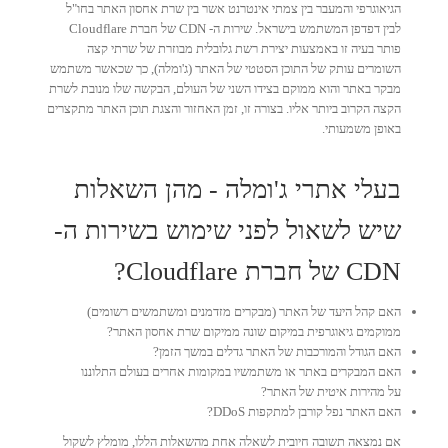
הגיאוגרפי והמעבר בין צמתי אינטרנט אשר בין שרת אחסון האתר בחו"ל
לבין דפדפן המשתמש בישראל. שירות ה- CDN של חברת Cloudflare
פותר בעיה זו באמצעות יצירת רשת גלובלית מבוזרת של שרתי קצה
השומרים עותק של התוכן הסטטי של האתר (ג'ומלה), כך שכאשר משתמש
מבקר באתר והוא ממוקם בצידו השני של העולם, הבקשה שלו מנובת לשרת
הקצה הקרוב ביותר אליו. בצורה זו, זמן האחזור והצגת תוכן האתר מתקצרים
באופן משמעותי.
בעלי אתרי ג'ומלה - מהן השאלות
שיש לשאול לפני שימוש בשירות ה-
CDN של חברת Cloudflare?
האם קהל היעד של האתר (מבקרים מזדמנים ומשתמשים רשומים)
ממוקמים גיאוגרפית במיקום שונה ממיקום שרת אחסון האתר?
האם הגודל והמורכבות של האתר גדלים במשך הזמן?
האם המבקרים באתר או משתמשיו במקומות אחרים בעולם התלוננו
על מהירות איטית של האתר?
האם האתר נפל קורבן למתקפות DDoS?
אם נמצאה תשובה חיובית לשאלה אחת מהשאלות הללו, מומלץ לשקול