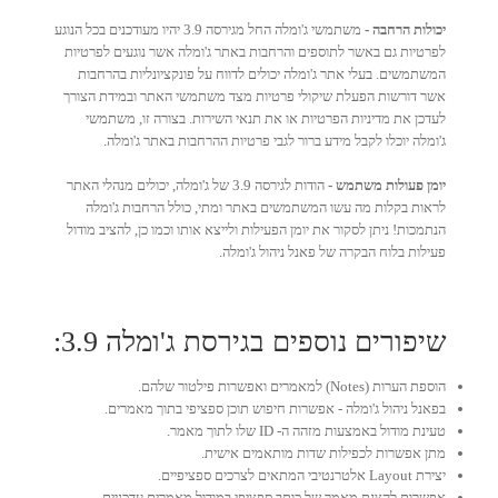
יכולות הרחבה -
משתמשי ג'ומלה החל מגירסה 3.9 יהיו מעודכנים בכל הנוגע
לפרטיות גם באשר לתוספים והרחבות באתר ג'ומלה אשר נוגעים לפרטיות
המשתמשים. בעלי אתר ג'ומלה יכולים לדווח על פונקציונליות בהרחבות
אשר דורשות הפעלת שיקולי פרטיות מצד משתמשי האתר ובמידת הצורך
לעדכן את מדיניות הפרטיות או את תנאי השירות. בצורה זו, משתמשי
ג'ומלה יוכלו לקבל מידע ברור לגבי פרטיות ההרחבות באתר ג'ומלה.
יומן פעולות משתמש -
הודות לגירסה 3.9 של ג'ומלה, יכולים מנהלי האתר
לראות בקלות מה עשו המשתמשים באתר ומתי, כולל הרחבות ג'ומלה
הנתמכות! ניתן לסקור את יומן הפעילות ולייצא אותו וכמו כן, להציב מודול
פעילות בלוח הבקרה של פאנל ניהול ג'ומלה.
שיפורים נוספים בגירסת ג'ומלה 3.9:
הוספת הערות (Notes) למאמרים ואפשרות פילטור שלהם.
בפאנל ניהול ג'ומלה - אפשרות חיפוש תוכן ספציפי בתוך מאמרים.
טעינת מודול באמצעות מזהה ה- ID שלו לתוך מאמר.
מתן אפשרות לכפילות שדות מותאמים אישית.
יצירת Layout אלטרנטיבי המתאים לצרכים ספציפיים.
אפשרות להצגת מאמר של כותב ספציפי במודול מאמרים עדכניים.