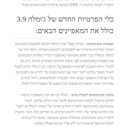
ותפקידו לעמוד בתקנות ה- GDPR בנושא פרטיות המשתמשים באתר.
כלי הפרטיות החדש של ג'ומלה 3.9
כולל את המאפיינים הבאים:
הסכמות משתמשים -
במידה ובעלי אתר ג'ומלה זקוקים להסכמת משתמשי
האתר למדיניות פרטיות ו/או להסכמתם לתנאים והגבלות, גירסה 3.9 של
ג'ומלה מטפלת בכך באופן אוטומטי באמצעות הגדרת טפסים המבקשים
את הסכמת המשתמשים לפני איסוף הנתונים האישיים שלהם. ניתן גם
להגדיר תוקף הסכמה לפרטיות המבוסס על תקופת זמן וג'ומלה תודיע לבעלי
האתר כאשר עליהם ליצור קשר עם המשתמשים כדי לחדש את הסכמתם.
כלי הפרטיות מאפשר מעקב אחר הסכמות המשתמשים, ניהול שינויים
במדיניות האתר ומאפיינים נוספים והכל במבט על מפאנל ניהול ג'ומלה.
בקשת משתמשים לקבלת מידע -
ג'ומלה בגירסה 3.9 מאפשרת נגישות
למידע והיענות לבקשת משתמשים להסיר את המידע שלהם. לאחר
שמשתמש מגיש בקשה להסרת המידע האישי שלו מאתר ג'ומלה או לקבל
את המידע האישי שלו, הדרך לייצוא הנתונים או הסרתם קלה מאד. בקשות
להסרת נתוני משתמשים מטופלות באופן אוטומטי, כאשר כל הנתונים
האישיים נשארים אנונימיים ללא צורך בביצוע פעולה נוספת.