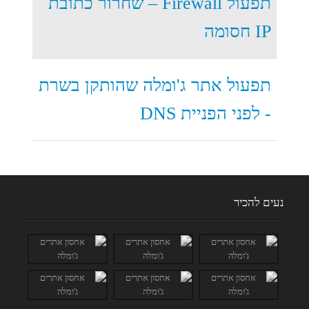
תפעול Firewall – שחרור כתובת
IP חסומה
תפעול אתר ג'ומלה שהותקן בשרת
- לפני הפניית DNS
נעים להכיר