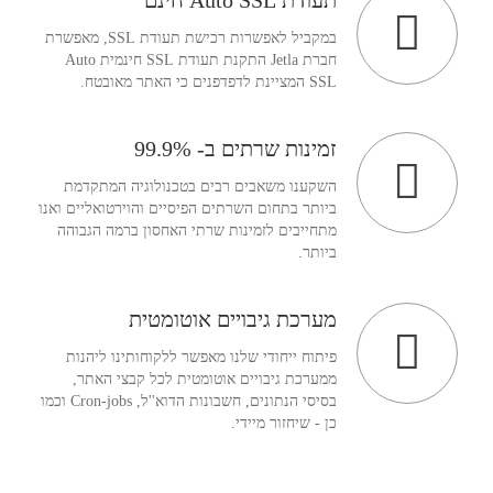
תעודת Auto SSL חינם
במקביל לאפשרות רכישת תעודת SSL, מאפשרת
חברת Jetla התקנת תעודת SSL חינמית Auto
SSL המציינת לדפדפנים כי האתר מאובטח.
זמינות שרתים ב- 99.9%
השקענו משאבים רבים בטכנולוגיה המתקדמת
ביותר בתחום השרתים הפיסיים והוירטואליים ואנו
מתחייבים לזמינות שרתי האחסון ברמה הגבוהה
ביותר.
מערכת גיבויים אוטומטית
פיתוח ייחודי שלנו מאפשר ללקוחותינו ליהנות
ממערכת גיבויים אוטומטית לכל קבצי האתר,
בסיסי הנתונים, חשבונות הדוא''ל, Cron-jobs וכמו
כן - שיחזור מיידי.