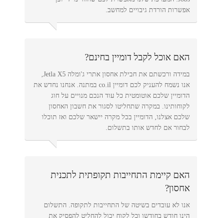
אפשרות הורדת גיבויים למחשב.
האם אוכל לקבל דומיין בחינם?
במידה ורכשתם את חבילת אחסון אתרי ג'ומלה Jetla X5,
אנו נשמח להעניק לכם דומיין co.il במתנה. אנחנו נחדש את
הדומיין שלכם אוטומטית כל עוד הנכם מנויים על חוג
לקוחותינו. במקרה שתחליטו לסגור את חשבון האחסון
שלכם אצלנו, הדומיין בכל מקרה יישאר שלכם ואז תוכלו
לבחור אם לחדש אותו בתשלום.
האם קיימת התחייבות תקופתית לתכנית
אחסון?
אנו לא עובדים בשיטה של התחייבות לתקופה. התשלום
הינו חודש בחודשו וכל לקוח יכול להחליט להפסיק את