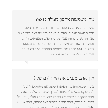
מהי משמעות אחסון ג'ומלה SSD?
מהירות העליה של האתר ומהירות התגובה שלו, הינם
מרכיב חשוב מאד הן באיכות האתר כפי שזו באה לידי ביטוי
מצד הגולשים בו והן עבור מנועי חיפוש המעניקים דירוג
גבוה יותר לאתרים מהירים יותר. שרת אינטרנט מבוסס
דיסקים SSD מספק את תשתית החומרה המהירה ביותר
עבור אתרי ג'ומלה המאוחסנים בו.
איך אתם מגבים את האתר/ים שלי?
בזכות טכנולוגיה פרי הפיתוח שלנו, אנו מסוגלים להעניק
לכם שקט נפשי מלא ביחס למערך הגיבויים שלכם. פאנל
גיבוי מתקדם המאפשר: גיבוי כל קבצי אתר ג'ומלה, גיבוי כל
בסיסי הנתונים, גיבוי תיבות הדואר האלקטרוני, גיבוי Cron-
Jobs. המערכת שלנו מאפשרת לכם שחזור מיידי וכן